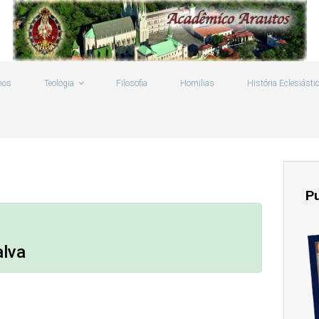
mos
Teologia
Filosofia
Homilias
História Eclesiásti
P
alva