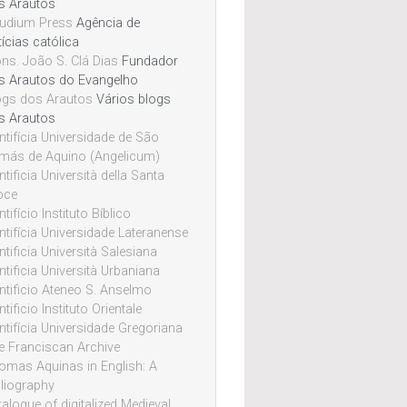
s Arautos
udium Press
Agência de
ícias católica
ns. João S. Clá Dias
Fundador
s Arautos do Evangelho
ogs dos Arautos
Vários blogs
s Arautos
ntifícia Universidade de São
más de Aquino (Angelicum)
tificia Università della Santa
oce
tifício Instituto Bíblico
ntifícia Universidade Lateranense
tificia Università Salesiana
ntificia Università Urbaniana
ntificio Ateneo S. Anselmo
tificio Instituto Orientale
ntifícia Universidade Gregoriana
e Franciscan Archive
omas Aquinas in English: A
bliography
alogue of digitalized Medieval