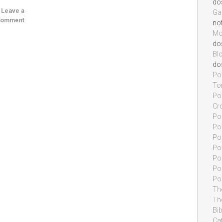
do
Leave a
Ga
omment
not
Mo
do
Bl
do
Po
To
Pon
Cr
Pon
Po
Pon
Po
Po
Pon
Po
Th
Th
Bi
Cat