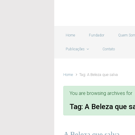
Skip to main content
Home
Fundador
Quem So
Publicações
Contato
Home
Tag: A Beleza que salva
You are browsing archives for
Tag:
A Beleza que s
A Beleza que salva