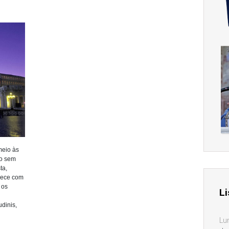
meio às
go sem
ta,
dece com
 os
Li
udinis,
Lu