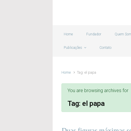
Skip to main content
Home
Fundador
Quem So
Publicações
Contato
Home
Tag: el papa
You are browsing archives for
Tag:
el papa
Duas figuras máximas s