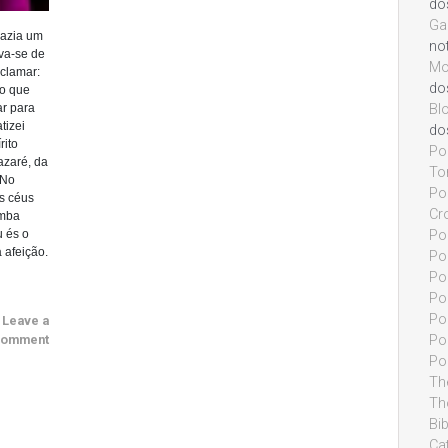
do
Ga
razia um
not
ava-se de
Mo
oclamar:
do
o que
ar para
Bl
tizei
do
rito
Po
azaré, da
To
 No
Pon
s céus
Cr
omba
u és o
Pon
 afeição.
Po
Pon
Po
Po
Leave a
omment
Pon
Po
Th
Th
Bi
Cat