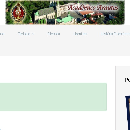
mos
Teologia
Filosofia
Homilias
História Eclesiásti
P
e