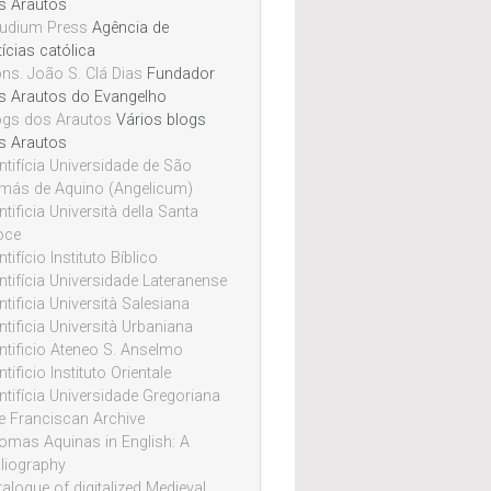
s Arautos
udium Press
Agência de
ícias católica
ns. João S. Clá Dias
Fundador
s Arautos do Evangelho
ogs dos Arautos
Vários blogs
s Arautos
ntifícia Universidade de São
más de Aquino (Angelicum)
tificia Università della Santa
oce
tifício Instituto Bíblico
ntifícia Universidade Lateranense
tificia Università Salesiana
ntificia Università Urbaniana
ntificio Ateneo S. Anselmo
tificio Instituto Orientale
ntifícia Universidade Gregoriana
e Franciscan Archive
omas Aquinas in English: A
bliography
alogue of digitalized Medieval