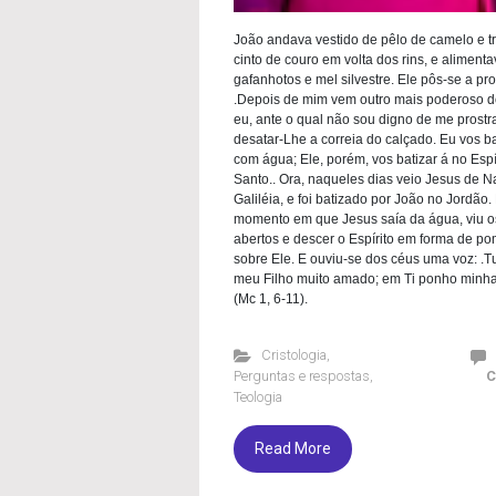
João andava vestido de pêlo de camelo e t
cinto de couro em volta dos rins, e aliment
gafanhotos e mel silvestre. Ele pôs-se a pr
.Depois de mim vem outro mais poderoso d
eu, ante o qual não sou digno de me prostr
desatar-Lhe a correia do calçado. Eu vos ba
com água; Ele, porém, vos batizar á no Espí
Santo.. Ora, naqueles dias veio Jesus de N
Galiléia, e foi batizado por João no Jordão.
momento em que Jesus saía da água, viu o
abertos e descer o Espírito em forma de p
sobre Ele. E ouviu-se dos céus uma voz: .T
meu Filho muito amado; em Ti ponho minha
(Mc 1, 6-11).
Cristologia
,
Perguntas e respostas
,
C
Teologia
Read More