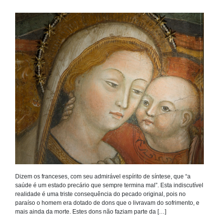
Dizem os franceses, com seu admirável espírito de síntese, que “a
saúde é um estado precário que sempre termina mal”. Esta indiscutível
realidade é uma triste consequência do pecado original, pois no
paraíso o homem era dotado de dons que o livravam do sofrimento, e
mais ainda da morte. Estes dons não faziam parte da […]