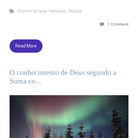
Doutrina da Igreja
,
Mariologia
,
Teologia
1 Comment
Read More
O conhecimento de Deus segundo a
Suma co...