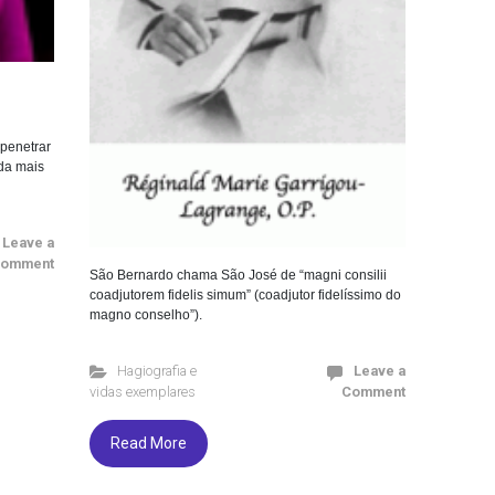
 penetrar
nda mais
Leave a
omment
São Bernardo chama São José de “magni consilii
coadjutorem fidelis simum” (coadjutor fidelíssimo do
magno conselho”).
Hagiografia e
Leave a
vidas exemplares
Comment
Read More