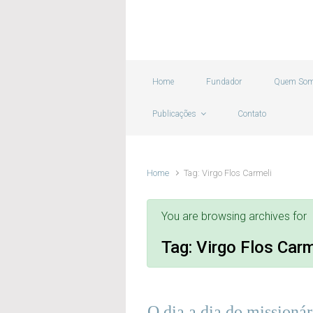
Skip to main content
Home
Fundador
Quem So
Publicações
Contato
Home
Tag: Virgo Flos Carmeli
You are browsing archives for
Tag:
Virgo Flos Carm
O dia a dia do missionár