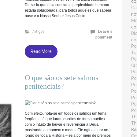
do
Dir-se-ia que esta constante perplexidade humana
Ga
estaria solucionada, para todos aqueles que sabem
not
buscar a Nosso Senhor Jesus Cristo.
Mo
do
Artigos
Leave a
Bl
Comment
do
Po
Read More
To
Pon
Cr
Pon
O que são os sete salmos
Po
Pon
penitenciais?
Po
Po
Pon
Po
Com efeito, nota-se em todos os salmos um tema
Th
freqüente: é que foram escritos de forma poética
Th
com o intuito de louvar e reverenciar a Deus,
Bi
mostrando ao homem o modo dEle agir e atuar ao
longo de toda a História – seja por meio de prêmios
Cat