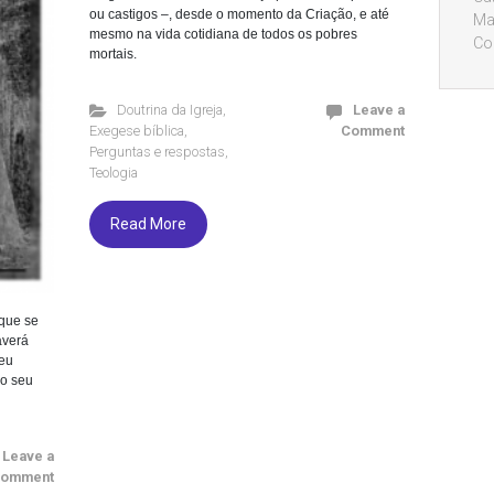
ou castigos –, desde o momento da Criação, e até
Ma
mesmo na vida cotidiana de todos os pobres
Co
mortais.
Doutrina da Igreja
,
Leave a
Exegese bíblica
,
Comment
Perguntas e respostas
,
Teologia
Read More
que se
averá
eu
 o seu
Leave a
omment