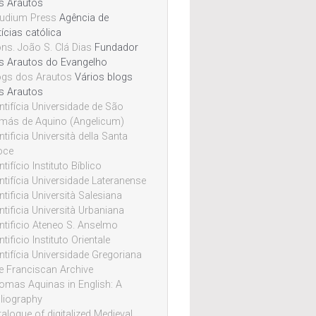
s Arautos
udium Press
Agência de
ícias católica
ns. João S. Clá Dias
Fundador
s Arautos do Evangelho
ogs dos Arautos
Vários blogs
s Arautos
ntifícia Universidade de São
más de Aquino (Angelicum)
tificia Università della Santa
oce
tifício Instituto Bíblico
ntifícia Universidade Lateranense
tificia Università Salesiana
ntificia Università Urbaniana
ntificio Ateneo S. Anselmo
tificio Instituto Orientale
ntifícia Universidade Gregoriana
e Franciscan Archive
omas Aquinas in English: A
bliography
alogue of digitalized Medieval