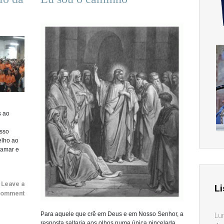
s ao
sso
elho ao
lamar e
Leave a
Li
omment
Para aquele que crê em Deus e em Nosso Senhor, a
Lu
resposta saltaria aos olhos numa única pincelada.