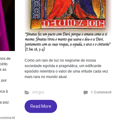
mos de
Como um raio de luz no negrume de nossa
írito
sociedade egoísta e pragmática, um edificante
s as
episódio relembra o valor de uma virtude cada vez
mais rara no mundo atual.
 por
oca à
Artigos
1 Comment
a paz.
Read More
Comment