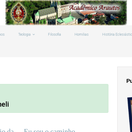
mos
Teologia
Filosofia
Homilias
História Eclesiásti
P
eli
io da
Eu sou o caminho