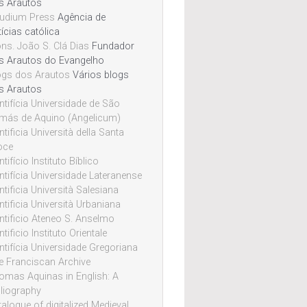
s Arautos
udium Press
Agência de
ícias católica
ns. João S. Clá Dias
Fundador
s Arautos do Evangelho
ogs dos Arautos
Vários blogs
s Arautos
ntifícia Universidade de São
más de Aquino (Angelicum)
tificia Università della Santa
oce
tifício Instituto Bíblico
ntifícia Universidade Lateranense
tificia Università Salesiana
ntificia Università Urbaniana
ntificio Ateneo S. Anselmo
tificio Instituto Orientale
ntifícia Universidade Gregoriana
e Franciscan Archive
omas Aquinas in English: A
bliography
alogue of digitalized Medieval