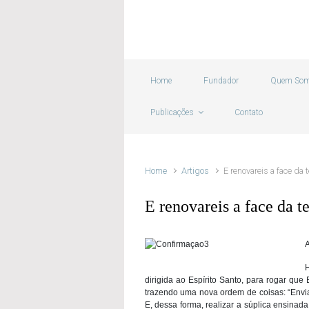
Skip to main content
Home
Fundador
Quem So
Publicações
Contato
Home
Artigos
E renovareis a face da 
E renovareis a face da 
A
H
dirigida ao Espírito Santo, para rogar que
trazendo uma nova ordem de coisas: “Enviai 
E, dessa forma, realizar a súplica ensinad