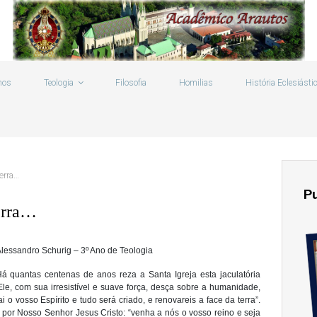
mos
Teologia
Filosofia
Homilias
História Eclesiásti
terra…
P
terra…
lessandro Schurig – 3º Ano de Teologia
á quantas centenas de anos reza a Santa Igreja esta jaculatória
 Ele, com sua irresistível e suave força, desça sobre a humanidade,
o vosso Espírito e tudo será criado, e renovareis a face da terra”.
a por Nosso Senhor Jesus Cristo: “venha a nós o vosso reino e seja