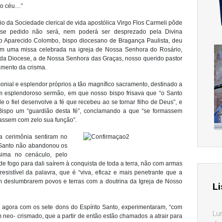
 no céu…”
o da Sociedade clerical de vida apostólica Virgo Flos Carmeli pôde
sse pedido não será, nem poderá ser desprezado pela Divina
o Aparecido Colombo, bispo diocesano de Bragança Paulista, deu
 em uma missa celebrada na igreja de Nossa Senhora do Rosário,
a da Diocese, a de Nossa Senhora das Graças, nosso querido pastor
amento da crisma.
monial e esplendor próprios a tão magnífico sacramento, destinado a
um esplendoroso sermão, em que nosso bispo frisava que “o Santo
o fiel desenvolve a fé que recebeu ao se tornar filho de Deus”, e
 Bispo um “guardião desta fé”, conclamando a que “se formassem
assem com zelo sua função”.
a cerimônia sentiram no
 Santo não abandonou os
sima no cenáculo, pelo
de fogo para dali saírem à conquista de toda a terra, não com armas
esistível da palavra, que é “viva, eficaz e mais penetrante que a
m deslumbrarem povos e terras com a doutrina da Igreja de Nosso
Li
, agora com os sete dons do Espírito Santo, experimentaram, “com
Lu
 neo- crismado, que a partir de então estão chamados a atrair para