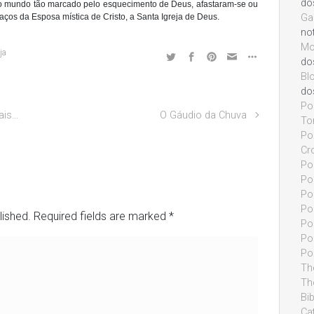
do
so mundo tão marcado pelo esquecimento de Deus, afastaram-se ou
ços da Esposa mística de Cristo, a Santa Igreja de Deus.
Ga
not
Mo
ja
do
Bl
do
Po
ais…
O Gáudio da Chuva
To
Pon
Cr
Pon
Po
Pon
Po
lished.
Required fields are marked
*
Po
Pon
Po
Th
Th
Bi
Cat