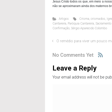
Jesus Cristo todos os que, em meio a nos
não se aproximaram ainda dos maternos bra
Artigos
Crisma
,
crismados
,
Igre
Cantareira
,
Paróquia Cantareira
,
Sacramento
Confirmação
,
Sérgio Aparecido Colombo
O remédio para viver um pouco m
No Comments Yet
Leave a Reply
Your email address will not be pub