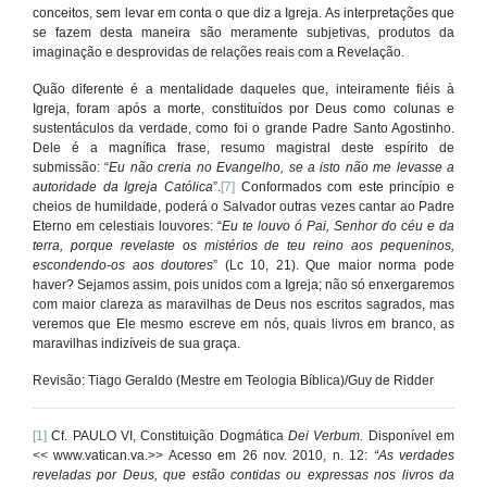
conceitos, sem levar em conta o que diz a Igreja. As interpretações que
se fazem desta maneira são meramente subjetivas, produtos da
imaginação e desprovidas de relações reais com a Revelação.
Quão diferente é a mentalidade daqueles que, inteiramente fiéis à
Igreja, foram após a morte, constituídos por Deus como colunas e
sustentáculos da verdade, como foi o grande Padre Santo Agostinho.
Dele é a magnífica frase, resumo magistral deste espírito de
submissão: “
Eu não creria no Evangelho, se a isto não me levasse a
autoridade da Igreja Católica
”.
[7]
Conformados com este princípio e
cheios de humildade, poderá o Salvador outras vezes cantar ao Padre
Eterno em celestiais louvores: “
Eu te louvo ó Pai, Senhor do céu e da
terra, porque revelaste os mistérios de teu reino aos pequeninos,
escondendo-os aos doutores
” (Lc 10, 21). Que maior norma pode
haver? Sejamos assim, pois unidos com a Igreja; não só enxergaremos
com maior clareza as maravilhas de Deus nos escritos sagrados, mas
veremos que Ele mesmo escreve em nós, quais livros em branco, as
maravilhas indizíveis de sua graça.
Revisão: Tiago Geraldo (Mestre em Teologia Bíblica)/Guy de Ridder
[1]
Cf. PAULO VI, Constituição Dogmática
Dei Verbum.
Disponível em
<<
www.vatican.va.>> Acesso em 26 nov. 2010, n. 12:
“As verdades
reveladas por Deus, que estão contidas ou expressas nos livros da