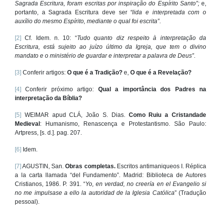
Sagrada Escritura, foram escritas por inspiração do Espírito Santo”;
e,
portanto, a Sagrada Escritura deve ser
“lida e interpretada com o
auxílio do mesmo Espírito, mediante o qual foi escrita”
.
[2]
Cf. Idem. n. 10: “
Tudo quanto diz respeito à interpretação da
Escritura, está sujeito ao juízo último da Igreja, que tem o divino
mandato e o ministério de guardar e interpretar a palavra de Deus”
.
[3]
Conferir artigos:
O que é a Tradição?
e,
O que é a Revelação?
[4]
Conferir próximo artigo:
Qual a importância dos Padres na
interpretação da Bíblia?
[5]
WEIMAR apud CLÁ, João S. Dias.
Como Ruiu a Cristandade
Medieval
:
Humanismo, Renascença e Protestantismo. São Paulo:
Artpress, [s. d.]. pag. 207.
[6]
Idem.
[7]
AGUSTIN, San.
Obras completas.
Escritos antimaniqueos I. Réplica
a la carta llamada “del Fundamento”. Madrid: Biblioteca de Autores
Cristianos, 1986. P. 391. “
Yo, en verdad, no creería en el Evangelio si
no me impulsase a ello la autoridad de la Iglesia Católica
” (Tradução
pessoal).