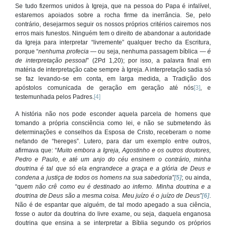
Se tudo fizermos unidos à Igreja, que na pessoa do Papa é infalível,
estaremos apoiados sobre a rocha firme da inerrância. Se, pelo
contrário, desejarmos seguir os nossos próprios critérios cairemos nos
erros mais funestos. Ninguém tem o direito de abandonar a autoridade
da Igreja para interpretar “livremente” qualquer trecho da Escritura,
porque “
nenhuma profecia
— ou seja, nenhuma passagem bíblica —
é
de interpretação pessoal
” (2Pd 1,20); por isso, a palavra final em
matéria de interpretação cabe sempre à Igreja. A interpretação sadia só
se faz levando-se em conta, em larga medida, a Tradição dos
apóstolos comunicada de geração em geração até nós
[3]
, e
testemunhada pelos Padres.
[4]
A história não nos pode esconder aquela parcela de homens que
tomando a própria consciência como lei, e não se submetendo às
determinações e conselhos da Esposa de Cristo, receberam o nome
nefando de “hereges”. Lutero, para dar um exemplo entre outros,
afirmava que: “
Muito embora
a Igreja, Agostinho e os outros doutores,
Pedro e Paulo, e até um anjo do céu ensinem o contrário, minha
doutrina é tal que só ela engrandece a graça e a glória de Deus e
condena a justiça de todos os homens na sua sabedoria”
[5]
; ou ainda,
“q
uem não crê como eu é destinado ao inferno. Minha doutrina e a
doutrina de Deus são a mesma coisa. Meu juízo é o juízo de Deus”
[6]
.
Não é de espantar que alguém, de tal modo apegado a sua ciência,
fosse o autor da doutrina do livre exame, ou seja, daquela enganosa
doutrina que ensina a se interpretar a Bíblia segundo os próprios