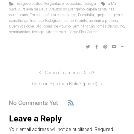
Exegese bíblica
,
Perguntas e respostas
,
Teologia
a Mim
ouve
,
A Palavra de Deus
,
Arautos do Evangelho
,
capela santa ines
,
dominicano
,
Em consonância com a Igreja
,
Eucaristia
,
Igreja
,
imagem e
semelhança
,
Instituto Teológico
,
mesmo Espírito
,
nenhuma profecia
,
Quem vos ouve
,
São Tomás de Aquino
,
Seminário São Tomás de Aquino
,
seminaristas
,
teologia
,
virgem maria
,
Virgo Flos Carmeli
Como é o amor de Deus?
Como interpretar a Bíblia? (parte I)
No Comments Yet
Leave a Reply
Your email address will not be published.
Required